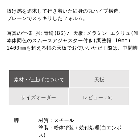
抜け感を追求して行き着いた細身の丸パイプ構造。 

プレーンでスッキリしたフォルム。

写真の仕様 脚:青錆(BS)/ 天板:メラミン エクリュ(MEC
本体同色のスムースアジャスター付き(調整幅:10mm)

2400mmを超える幅の天板でお使いいただく際は、中
素材・仕上げについて
天板
サイズオーダー
レビュー
（ 0 ）
脚
材質：スチール
塗装：粉体塗装＋焼付処理(⽩エンボ
ス)