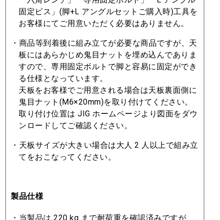
固定ビス」(脚+L アングルセットご購⼊時)⼯具を
お客様にてご⽤意いただく必要はありません。
・商品等到着後に組み⽴てが必要な商品ですが、天
板にはあらかじめ⻤⽬ナットを埋め込んでありま
すので、専⽤固定ボルトで脚と容易に固定ができ
る仕様となっています。
天板をお客様でご⽤意される場合は天板裏⾯側に
⻤⽬ナット(M6×20mm)を取り付けてください。
取り付け位置は JIG ホームページより図⾯をダウ
ンロードしてご確認ください。
・天板サイズが⼤きい場合は⼤⼈ 2 ⼈以上で組み⽴
てをおこなってください。
製品仕様
・当製品は 220 kg まで耐荷重を確認済みですが、