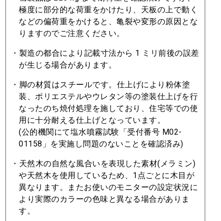
極度に部分的な荷重をかけたり、天板の上で動く
などの偏荷重をかけると、⻲裂や変形の原因とな
りますのでご注意ください。
・製造の都合により記載⼨法から 1 ミリ前後の誤差
が⽣じる場合があります。
・脚の材質はスチールです。仕上げにより粉体塗
装、ポリエステルやウレタン等の塗装仕上げを⾏
なったのち焼付処理を施しており、住宅等での使
⽤に⼗分耐える仕上げとなっています。
(公的機関にて塩⽔噴霧試験「受付番号 M02-
01158」を実施し問題のないことを確認済み)
・天然⽊の⾃然な⾵合いを表現した素材(メラミン)
や天然⽊を使⽤しているため、1点ごとに⽊⽬が
異なります。またお使いのモニターの設定状況に
より実際のカラーの⾊味と異なる場合がありま
す。