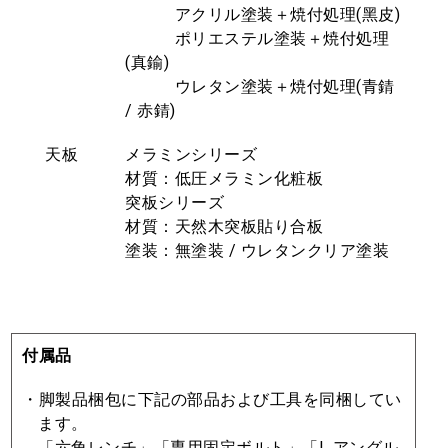
アクリル塗装＋焼付処理(⿊⽪)
ポリエステル塗装＋焼付処理
(真鍮)
ウレタン塗装＋焼付処理(⻘錆
/ ⾚錆)
天板
メラミンシリーズ
材質：低圧メラミン化粧板
突板シリーズ
材質：天然木突板貼り合板
塗装：無塗装 / ウレタンクリア塗装
付属品
・脚製品梱包に下記の部品および⼯具を同梱してい
ます。
「六⾓レンチ」「専⽤固定ボルト」「L アングル